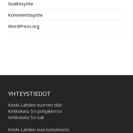
Sisältösyöte
Kommenttisyöte
WordPress.org
–
YHTEYSTIEDOT
Keski-Lahden nuorten tilat:
Kirkkokatu 5:n pohjakerros
Kirkkokatu 5:n sali
Keski-Lahden nuorisotoimisto: