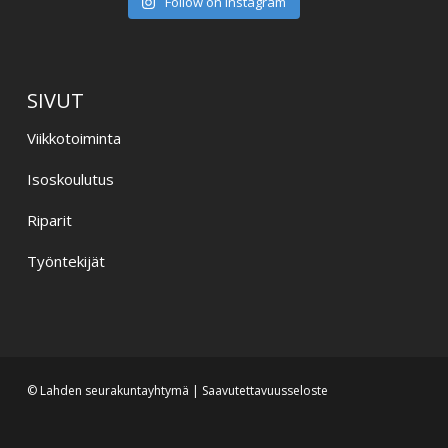
Follow on Instagram
SIVUT
Viikkotoiminta
Isoskoulutus
Riparit
Työntekijät
© Lahden seurakuntayhtymä |
Saavutettavuusseloste