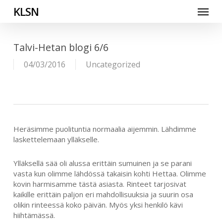
Skip
Menu
KLSN
to
main
content
Talvi-Hetan blogi 6/6
04/03/2016
Uncategorized
Heräsimme puolituntia normaalia aijemmin. Lähdimme
laskettelemaan ylläkselle.
Ylläksellä sää oli alussa erittäin sumuinen ja se parani
vasta kun olimme lähdössä takaisin kohti Hettaa. Olimme
kovin harmisamme tästä asiasta. Rinteet tarjosivat
kaikille erittäin paljon eri mahdollisuuksia ja suurin osa
olikin rinteessä koko päivän. Myös yksi henkilö kävi
hiihtämässä.