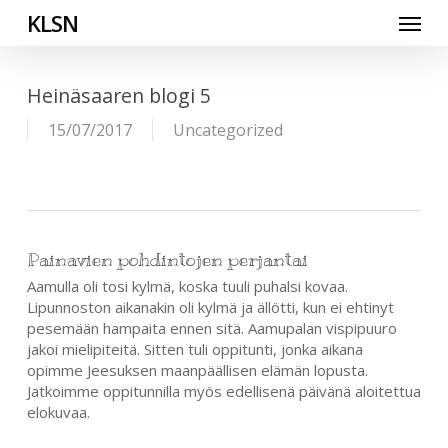
Skip
Menu
KLSN
to
main
content
Heinäsaaren blogi 5
15/07/2017
Uncategorized
Painavien pohdintojen perjantai
Aamulla oli tosi kylmä, koska tuuli puhalsi kovaa.
Lipunnoston aikanakin oli kylmä ja ällötti, kun ei ehtinyt
pesemään hampaita ennen sitä. Aamupalan vispipuuro
jakoi mielipiteitä. Sitten tuli oppitunti, jonka aikana
opimme Jeesuksen maanpäällisen elämän lopusta.
Jatkoimme oppitunnilla myös edellisenä päivänä aloitettua
elokuvaa.