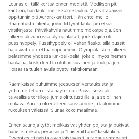
Lounas oli tällä kertaa ennen medistä. Mediksen piti
kanttori, hän lauloi meille kolme laulua. Myös iltapäivän
oppitunnin piti Aurora-kanttori. Hän antoi meille
Raamatusta jakeita, joihin liittyvät laulut piti etsiä
virsikirjasta. Päiväkahvilla nautimme mokkapaloja. Sen
jälkeen oli vuorossa olympialaiset, jonka lajina oli
pussihyppely. Pussihyppely oli vähän fiasko, sillä pussit
hajosivat odotettua nopeammin. Olympialaisten jälkeen
pelasimme yhdessä Kin-ball-peliä, joka oli myös hieman
hankalaa, koska kenttä oli ihan kurainen ja tuuli paljon.
Toisaalta tuulen avulla pystyi taktikoimaan.
Raamiksissa puhuimme Jeesuksen vertauksista ja
yritimme tehdä niistä näytelmät. Päivälliseksi oli
taivaallisia tortilloja. Jumis oli tutusti illalla ja se oli ihan
mukava. Aurora oli edelleen kanssamme ja lauloimme
rukouksen väleissä ”Siunaa koko maailmaa.”
Ennen saunoja tytöt meikkasivat yhden pojista ja pukivat
hänelle mekon, peruukin ja ”Luis Vuittonin” käsilaukun.
Tyyppi esitti naista aivan loistavasti ja tapaus yhtenäisti