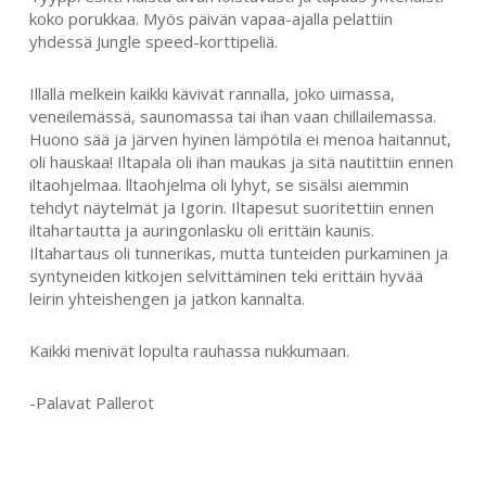
koko porukkaa. Myös päivän vapaa-ajalla pelattiin
yhdessä Jungle speed-korttipeliä.
Illalla melkein kaikki kävivät rannalla, joko uimassa,
veneilemässä, saunomassa tai ihan vaan chillailemassa.
Huono sää ja järven hyinen lämpötila ei menoa haitannut,
oli hauskaa! Iltapala oli ihan maukas ja sitä nautittiin ennen
iltaohjelmaa. lltaohjelma oli lyhyt, se sisälsi aiemmin
tehdyt näytelmät ja Igorin. Iltapesut suoritettiin ennen
iltahartautta ja auringonlasku oli erittäin kaunis.
Iltahartaus oli tunnerikas, mutta tunteiden purkaminen ja
syntyneiden kitkojen selvittäminen teki erittäin hyvää
leirin yhteishengen ja jatkon kannalta.
Kaikki menivät lopulta rauhassa nukkumaan.
-Palavat Pallerot