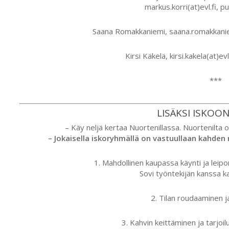
markus.korri(at)evl.fi, 
Saana Romakkaniemi, saana.romakkaniem
Kirsi Käkelä, kirsi.kakela(at)e
***
LISÄKSI ISKOO
– Käy neljä kertaa Nuortenillassa. Nuortenilta o
– Jokaisella iskoryhmällä on vastuullaan kahden 
1. Mahdollinen kaupassa käynti ja leipo
Sovi työntekijän kanssa k
2. Tilan roudaaminen j
3. Kahvin keittäminen ja tarjoil