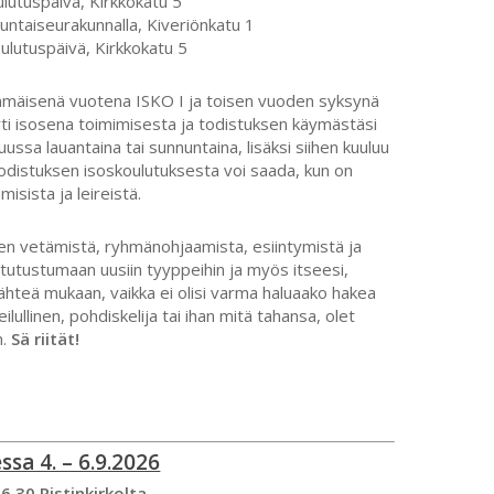
ulutuspäivä, Kirkkokatu 5
luntaiseurakunnalla, Kiveriönkatu 1
ulutuspäivä, Kirkkokatu 5
mmäisenä vuotena ISKO I ja toisen vuoden syksynä
rti isosena toimimisesta ja todistuksen käymästäsi
ssa lauantaina tai sunnuntaina, lisäksi siihen kuuluu
Todistuksen isoskoulutuksesta voi saada, kun on
isista ja leireistä.
ien vetämistä, ryhmänohjaamista, esiintymistä ja
 tutustumaan uusiin tyyppeihin ja myös itseesi,
ähteä mukaan, vaikka ei olisi varma haluaako hakea
eilullinen, pohdiskelija tai ihan mitä tahansa, olet
n.
Sä riität!
ssa 4. – 6.9.2026
 16.30 Ristinkirkolta