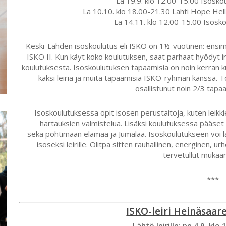
La 19.9. klo 12.00-15.00 Isosko
La 10.10. klo 18.00-21.30 Lahti Hope
Hel
La 14.11. klo 12.00-15.00 Isosko
Keski-Lahden isoskoulutus eli ISKO on 1½-vuotinen: ensi
ISKO II. Kun käyt koko koulutuksen, saat parhaat hyödyt i
koulutuksesta. Isoskoulutuksen tapaamisia on noin kerran kuu
kaksi leiriä ja muita tapaamisia ISKO-ryhmän kanssa. 
osallistunut noin 2/3 tapaam
Isoskoulutuksessa opit isosen perustaitoja, kuten leikk
hartauksien valmistelua. Lisäksi koulutuksessa pääset
sekä pohtimaan elämää ja Jumalaa. Isoskoulutukseen voi l
isoseksi leirille. Olitpa sitten rauhallinen, energinen, urh
tervetullut mukaa
***
ISKO-leiri Heinäsaare
Lähtö leirille: pe 4.9. klo