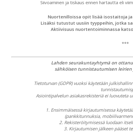
Siivoaminen ja tiskaus ennen hartautta eli viim.
Nuortenilloissa opit lisää isostaitoja 
Lisäksi tutustut uusiin tyyppeihin, jotka sa
Aktiivisuus nuortentoiminnassa katso
***
Lahden seurakuntayhtymä on ottanut
sähköisen tunnistautumisen leirien j
Tietoturvan (GDPR) vuoksi käytetään julkishallinn
tunnistautumisp
Asiointipalvelun asiakasrekisteriä ei luovuteta u
1. Ensimmäisessä kirjautumisessa käytetää
(pankkitunnuksia, mobiilivarmenn
2. Rekisteröitymisessä luodaan itsel
3. Kirjautumisen jälkeen pääset 