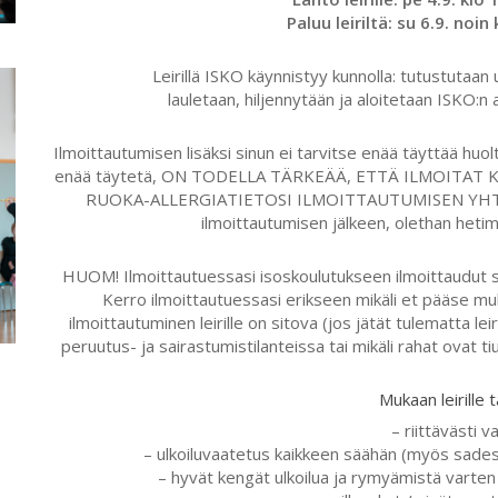
Paluu leiriltä: su 6.9. noin
Leirillä ISKO käynnistyy kunnolla: tutustutaan
lauletaan, hiljennytään ja aloitetaan ISKO:n
Ilmoittautumisen lisäksi sinun ei tarvitse enää täyttää huoltaj
enää täytetä, ON TODELLA TÄRKEÄÄ, ETTÄ ILMOITAT K
RUOKA-ALLERGIATIETOSI ILMOITTAUTUMISEN YHTEYDE
ilmoittautumisen jälkeen, olethan het
HUOM! Ilmoittautuessasi isoskoulutukseen ilmoittaudut 
Kerro ilmoittautuessasi erikseen mikäli et pääse muk
ilmoittautuminen leirille on sitova (jos jätät tulematta leiri
peruutus- ja sairastumistilanteissa tai mikäli rahat ovat t
Mukaan leirille t
– riittävästi v
– ulkoiluvaatetus kaikkeen säähän (myös sadesä
– hyvät kengät ulkoilua ja rymyämistä varten