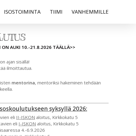
ISOSTOIMINTA
TIIMI
VANHEMMILLE
LUTUS
N AUKI 10.-21.8.2026 TÄÄLLÄ>>
n ajan sisällä!
tää ilmoittautua.
aisten
mentorina
, mentoriksi hakeminen tehdään
keella.
soskoulutukseen syksyllä 2026:
vien eli
II-ISKON
aloitus, Kirkkokatu 5
avien eli
I-ISKON
aloitus, Kirkkokatu 5
äsaaressa 4.-6.9.2026