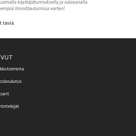
samalla käyttäjätunnuksella ja salasanalla.
hempiä ilmoittautumisia varten!
t tästä.
IVUT
ikkotoiminta
oskoulutus
parit
öntekijät