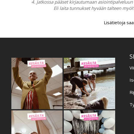
4. Jatkossa pääset kirjautumaan asiointipalveluun 
Eli laita tunnukset hyvään talteen myö
Lisätietoja saa
S
Vi
Is
Ri
Ty