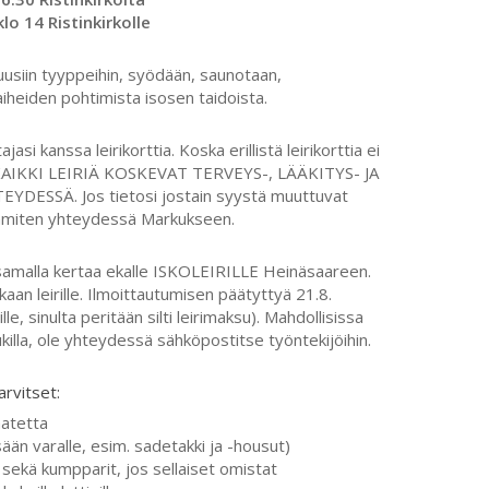
 klo 14 Ristinkirkolle
 uusiin tyyppeihin, syödään, saunotaan,
 aiheiden pohtimista isosen taidoista.
asi kanssa leirikorttia. Koska erillistä leirikorttia ei
AIKKI LEIRIÄ KOSKEVAT TERVEYS-, LÄÄKITYS- JA
SSÄ. Jos tietosi jostain syystä muuttuvat
immiten yhteydessä Markukseen.
samalla kertaa ekalle ISKOLEIRILLE Heinäsaareen.
aan leirille. Ilmoittautumisen päätyttyä 21.8.
lle, sinulta peritään silti leirimaksu). Mahdollisissa
iukilla, ole yhteydessä sähköpostitse työntekijöihin.
arvitset:
aatetta
än varalle, esim. sadetakki ja -housut)
 sekä kumpparit, jos sellaiset omistat