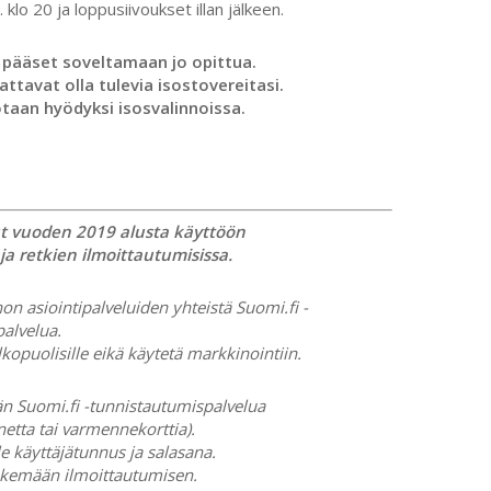
 klo 20 ja loppusiivoukset illan jälkeen.
ja pääset soveltamaan jo opittua.
attavat olla tulevia isostovereitasi.
taan hyödyksi isosvalinnoissa.
 vuoden 2019 alusta käyttöön
a retkien ilmoittautumisissa.
on asiointipalveluiden yhteistä Suomi.fi -
alvelua.
lkopuolisille eikä käytetä markkinointiin.
n Suomi.fi -tunnistautumispalvelua
etta tai varmennekorttia).
le käyttäjätunnus ja salasana.
tekemään ilmoittautumisen.