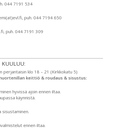
puh. 044 7191 534
i(at)evl.fi, puh. 044 7194 650
vl.fi, puh. 044 7191 309
N KUULUU:
n perjantaisin klo 18 – 21 (Kirkkokatu 5)
nuortenillan keittiö & roudaus & sisustus:
minen hyvissä ajoin ennen iltaa.
aupassa käynnistä.
a sisustaminen.
uvalmistelut ennen iltaa.