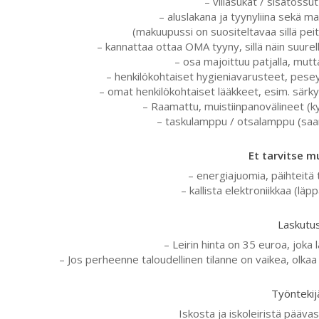
– villasukat / sisätossut 
– aluslakana ja tyynyliina sekä m
(makuupussi on suositeltavaa sillä peitto
– kannattaa ottaa OMA tyyny, sillä näin suurell
– osa majoittuu patjalla, mutta 
– henkilökohtaiset hygieniavarusteet, pes
– omat henkilökohtaiset lääkkeet, esim. särky
– Raamattu, muistiinpanovälineet (ky
– taskulamppu / otsalamppu (saa
Et tarvitse m
– energiajuomia, päihteitä 
– kallista elektroniikkaa (läpp
Laskutus
– Leirin hinta on 35 euroa, joka l
– Jos perheenne taloudellinen tilanne on vaikea, olk
Työntekij
Iskosta ja iskoleiristä pääva