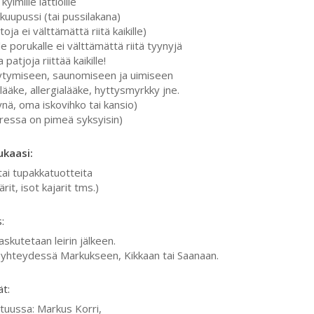
kylmille lattioille
akuupussi (tai pussilakana)
ja ei välttämättä riitä kaikille)
e porukalle ei välttämättä riitä tyynyjä
patjoja riittää kaikille!
eytymiseen, saunomiseen ja uimiseen
lääke, allergialääke, hyttysmyrkky jne.
nä, oma iskovihko tai kansio)
ressa on pimeä syksyisin)
ukaasi:
tai tupakkatuotteita
ärit, isot kajarit tms.)
:
askutetaan leirin jälkeen.
aa yhteydessä Markukseen, Kikkaan tai Saanaan.
ät:
stuussa: Markus Korri,