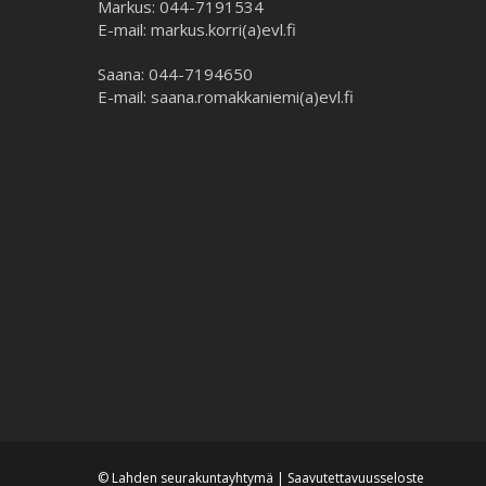
Markus: 044-7191534
E-mail: markus.korri(a)evl.fi
Saana: 044-7194650
E-mail: saana.romakkaniemi(a)evl.fi
© Lahden seurakuntayhtymä |
Saavutettavuusseloste