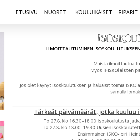
ETUSIVU
NUORET
KOULUIKÄISET
RIPARIT
ISOSKOU
ILMOITTAUTUMINEN ISOSKOULUTUKSEEN O
Muista ilmoittautua tuo
Myös
II-ISKOlaisten
pi
Jos olet käynyt isoskoulutuksen ja haluaisit toimia ISKOl
samalla lomak
Tärkeät päivämäärät, jotka kuuluu i
To 27.8. klo 16.30–18.00 Isoskoulutusta jatka
To 27.8. klo 18.00–19.30 Uusien isoskoulutett
Ensimmäinen ISKO-leiri Hein