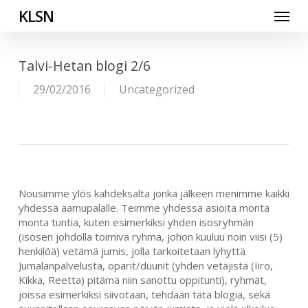
Skip
Menu
KLSN
to
main
content
Talvi-Hetan blogi 2/6
29/02/2016
Uncategorized
Nousimme ylös kahdeksalta jonka jälkeen menimme kaikki
yhdessä aamupalalle. Teimme yhdessä asioita monta
monta tuntia, kuten esimerkiksi yhden isosryhmän
(isosen johdolla toimiva ryhmä, johon kuuluu noin viisi (5)
henkilöä) vetämä jumis, jolla tarkoitetaan lyhyttä
Jumalanpalvelusta, oparit/duunit (yhden vetäjistä (Iiro,
Kikka, Reetta) pitämä niin sanottu oppitunti), ryhmät,
joissa esimerkiksi siivotaan, tehdään tätä blogia, sekä