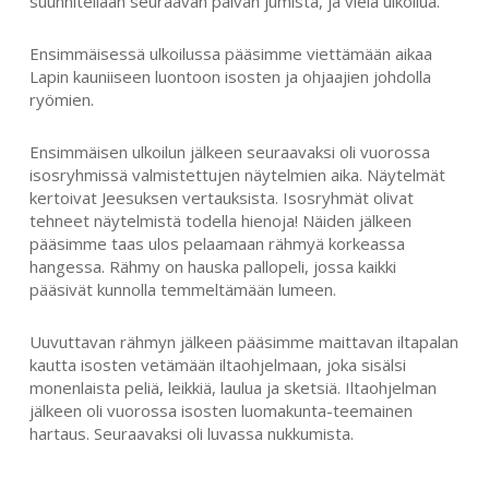
suunnitellaan seuraavan päivän jumista, ja vielä ulkoilua.
Ensimmäisessä ulkoilussa pääsimme viettämään aikaa
Lapin kauniiseen luontoon isosten ja ohjaajien johdolla
ryömien.
Ensimmäisen ulkoilun jälkeen seuraavaksi oli vuorossa
isosryhmissä valmistettujen näytelmien aika. Näytelmät
kertoivat Jeesuksen vertauksista. Isosryhmät olivat
tehneet näytelmistä todella hienoja! Näiden jälkeen
pääsimme taas ulos pelaamaan rähmyä korkeassa
hangessa. Rähmy on hauska pallopeli, jossa kaikki
pääsivät kunnolla temmeltämään lumeen.
Uuvuttavan rähmyn jälkeen pääsimme maittavan iltapalan
kautta isosten vetämään iltaohjelmaan, joka sisälsi
monenlaista peliä, leikkiä, laulua ja sketsiä. Iltaohjelman
jälkeen oli vuorossa isosten luomakunta-teemainen
hartaus. Seuraavaksi oli luvassa nukkumista.