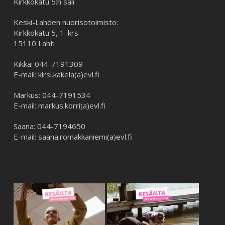
Kirkkokatu 5:n sali
Keski-Lahden nuorisotoimisto:
Kirkkokatu 5, 1. krs
15110 Lahti
Kikka: 044-7191309
E-mail: kirsi.kakela(a)evl.fi
Markus: 044-7191534
E-mail: markus.korri(a)evl.fi
Saana: 044-7194650
E-mail: saana.romakkaniemi(a)evl.fi