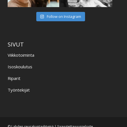
Follow on Instagram
SIVUT
Viikkotoiminta
Isoskoulutus
Riparit
Työntekijät
© Lahden seurakuntayhtymä |
Saavutettavuusseloste