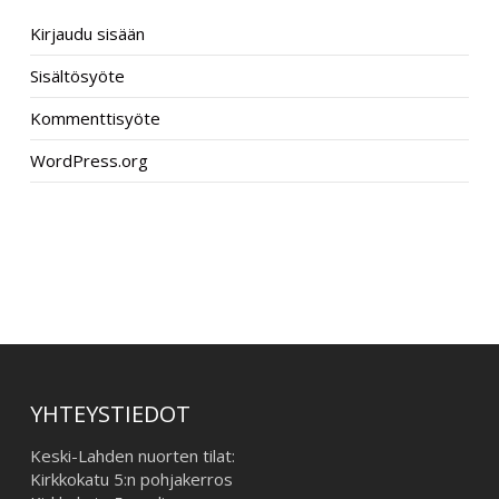
Kirjaudu sisään
Sisältösyöte
Kommenttisyöte
WordPress.org
–
YHTEYSTIEDOT
Keski-Lahden nuorten tilat:
Kirkkokatu 5:n pohjakerros