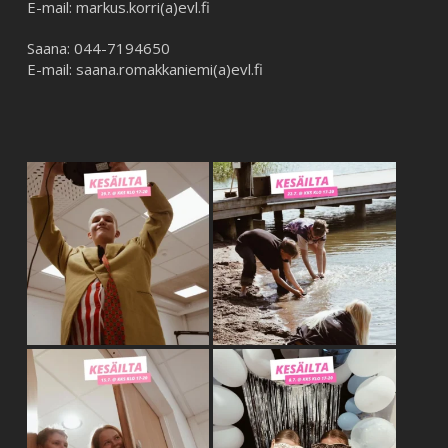
E-mail: markus.korri(a)evl.fi
Saana: 044-7194650
E-mail: saana.romakkaniemi(a)evl.fi