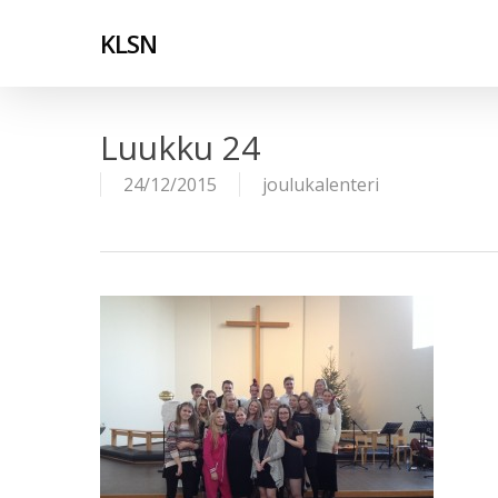
Skip
to
KLSN
main
content
Luukku 24
24/12/2015
joulukalenteri