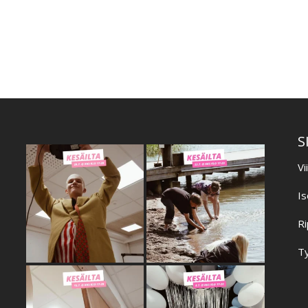
S
Vi
Is
Ri
Ty