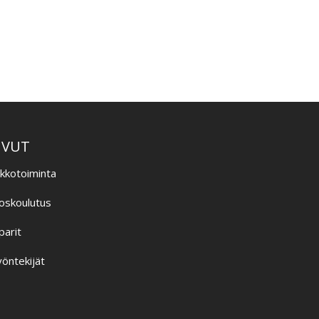
–
IVUT
ikkotoiminta
oskoulutus
parit
öntekijät