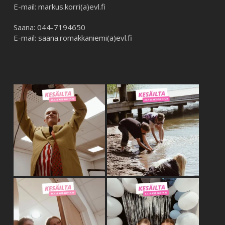
E-mail: markus.korri(a)evl.fi
Saana: 044-7194650
E-mail: saana.romakkaniemi(a)evl.fi