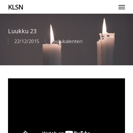
Skip
Menu
KLSN
to
main
content
Luukku 23
22/12/2015
joulukalenteri