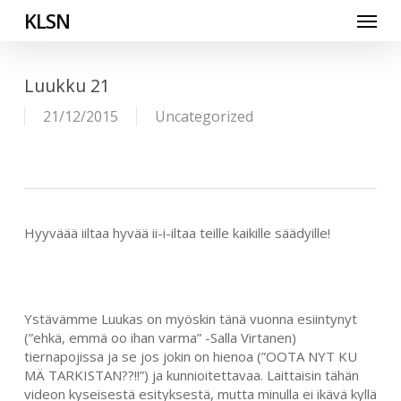
Skip
Menu
KLSN
to
main
content
Luukku 21
21/12/2015
Uncategorized
Hyyväää iiltaa hyvää ii-i-iltaa teille kaikille säädyille!
Ystävämme Luukas on myöskin tänä vuonna esiintynyt
(”ehkä, emmä oo ihan varma” -Salla Virtanen)
tiernapojissa ja se jos jokin on hienoa (”OOTA NYT KU
MÄ TARKISTAN??!!”) ja kunnioitettavaa. Laittaisin tähän
videon kyseisestä esityksestä, mutta minulla ei ikävä kyllä