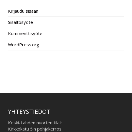
META
Kirjaudu sisään
Sisältösyöte
Kommenttisyöte
WordPress.org
–
YHTEYSTIEDOT
Keski-Lahden nuorten tilat:
Kirkkokatu 5:n pohjakerros