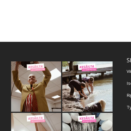
S
Vi
Is
Ri
Ty