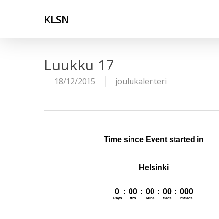
Skip
to
KLSN
main
content
Luukku 17
18/12/2015
joulukalenteri