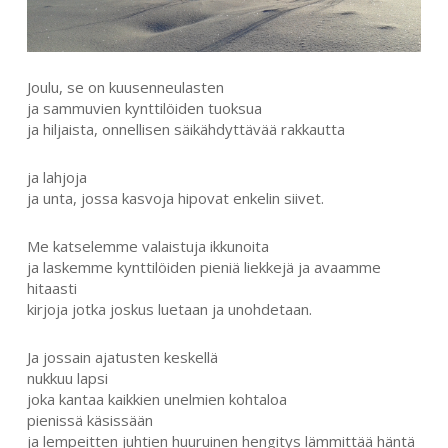
Joulu, se on kuusenneulasten
ja sammuvien kynttilöiden tuoksua
ja hiljaista, onnellisen säikähdyttävää rakkautta
ja lahjoja
ja unta, jossa kasvoja hipovat enkelin siivet.
Me katselemme valaistuja ikkunoita
ja laskemme kynttilöiden pieniä liekkejä ja avaamme
hitaasti
kirjoja jotka joskus luetaan ja unohdetaan.
Ja jossain ajatusten keskellä
nukkuu lapsi
joka kantaa kaikkien unelmien kohtaloa
pienissä käsissään
ja lempeitten juhtien huuruinen hengitys lämmittää häntä