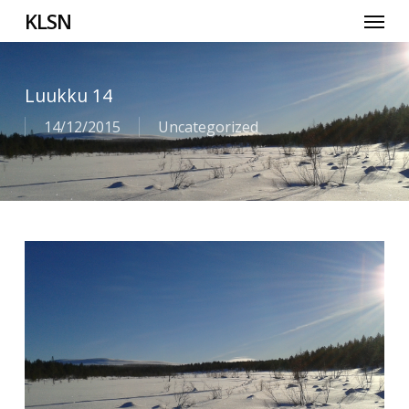
Skip
Menu
KLSN
to
main
content
Luukku 14
14/12/2015
Uncategorized