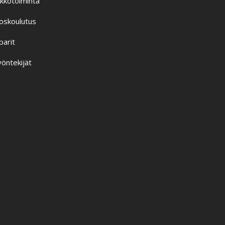
ikkotoiminta
oskoulutus
parit
öntekijät