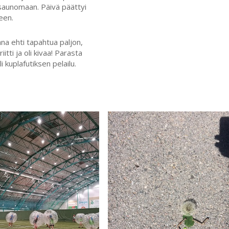
saunomaan. Päivä päättyi
een.
ana ehti tapahtua paljon,
iitti ja oli kivaa! Parasta
i kuplafutiksen pelailu.