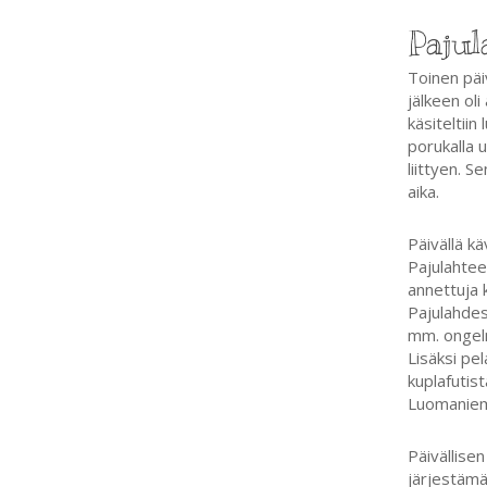
Pajul
Toinen päi
jälkeen ol
käsiteltii
porukalla
liittyen. S
aika.
Päivällä k
Pajulahtee
annettuja 
Pajulahdes
mm. ongel
Lisäksi p
kuplafutis
Luomaniem
Päivällisen
järjestämä