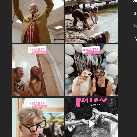
Vi
Is
Ri
Ty