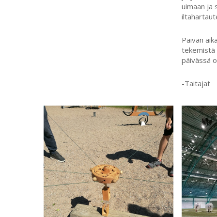
uimaan ja 
iltahartaut
Päivän aik
tekemistä r
päivässä ol
-Taitajat