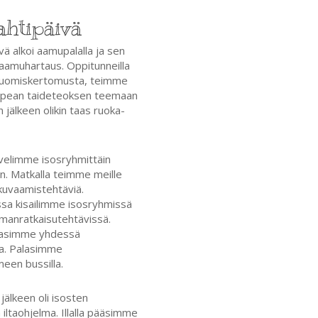
ahtipäivä
vä alkoi aamupalalla ja sen
i aamuhartaus. Oppitunneilla
n luomiskertomusta, teimme
 upean taideteoksen teemaan
en jälkeen olikin taas ruoka-
ävelimme isosryhmittäin
n. Matkalla teimme meille
kuvaamistehtäviä.
sa kisailimme isosryhmissä
manratkaisutehtävissä.
elasimme yhdessä
ta. Palasimme
een bussilla.
 jälkeen oli isosten
 iltaohjelma. Illalla pääsimme