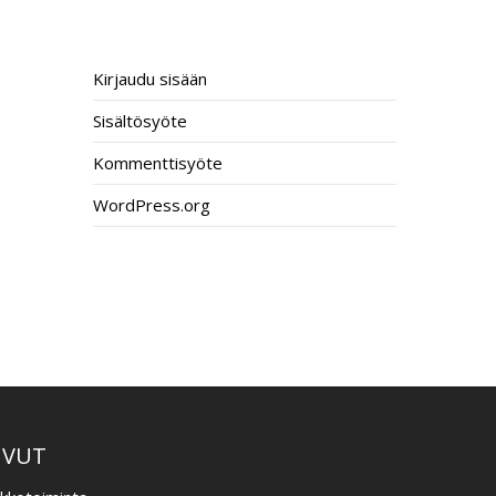
META
Kirjaudu sisään
Sisältösyöte
Kommenttisyöte
WordPress.org
–
IVUT