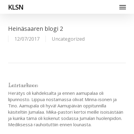
Skip
Menu
KLSN
to
main
content
Heinäsaaren blogi 2
12/07/2017
Uncategorized
Leiriarkeen
Herätys oli kahdeksalta ja ennen aamupalaa oli
lipunnosto. Lippua nostamassa olivat Minna-isonen ja
Tino. Aamupala oli hyvä! Aamupäivän oppitunnilla
käsiteltiin Jumalaa. Miika-pastori kertoi meille isoisästään
ja kuinka tämä oli kokenut sodassa Jumalan huolenpidon.
Mediksessä rauhoituttiin ennen lounasta.