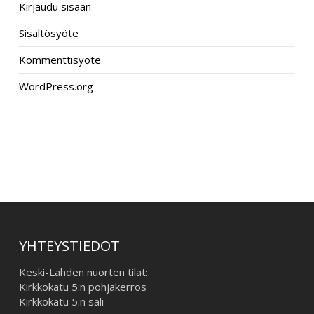
Kirjaudu sisään
Sisältösyöte
Kommenttisyöte
WordPress.org
–
YHTEYSTIEDOT
Keski-Lahden nuorten tilat:
Kirkkokatu 5:n pohjakerros
Kirkkokatu 5:n sali