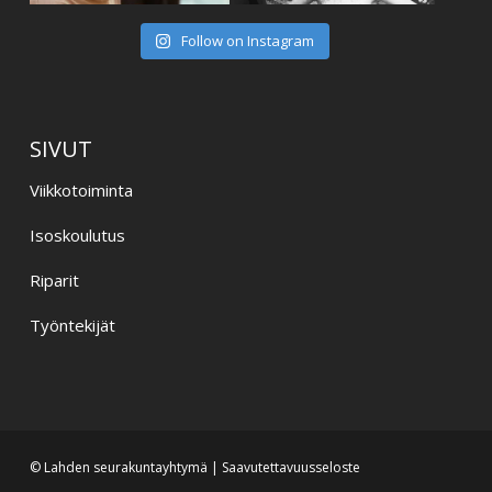
Follow on Instagram
SIVUT
Viikkotoiminta
Isoskoulutus
Riparit
Työntekijät
© Lahden seurakuntayhtymä |
Saavutettavuusseloste