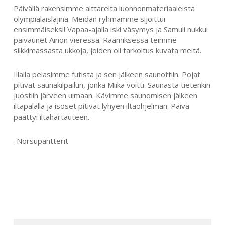
Päivällä rakensimme alttareita luonnonmateriaaleista
olympialaislajina. Meidän ryhmämme sijoittui
ensimmäiseksi! Vapaa-ajalla iski väsymys ja Samuli nukkui
päiväunet Ainon vieressä. Raamiksessa teimme
silkkimassasta ukkoja, joiden oli tarkoitus kuvata meitä.
Illalla pelasimme futista ja sen jälkeen saunottiin. Pojat
pitivät saunakilpailun, jonka Miika voitti. Saunasta tietenkin
juostiin järveen uimaan. Kävimme saunomisen jälkeen
iltapalalla ja isoset pitivät lyhyen iltaohjelman. Päivä
päättyi iltahartauteen.
-Norsupantterit
SEARCH