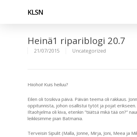
Skip
to
KLSN
main
content
Heinä1 ripariblogi 20.7
21/07/2015
Uncategorized
Hiiohoi! Kuis heiluu?
Eilen oli tosikiva päivä. Päivän teema oli rakkaus. Jon
oppitunnista, johon osallistui tytöt ja pojat erikseen. 
Iltaohjelma oli kiva, etenkin ”tiiätsä mikä tää on?” na
leikkisimme pian Batmania.
Terveisin Sipulit (Malla, Jonne, Mirja, Joni, Meea ja Mik