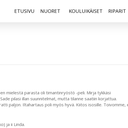
ETUSIVU
NUORET
KOULUIKÄISET
RIPARIT
nen mielestä parasta oli timantinryöstö -peli. Mirja tykkäsi
Sade pilasi illan suunnitelmat, mutta tilanne saatiin korjattua.
uratti paljon. Iltahartaus poli myös hyvä. Kiitos isosille. Toivomme, 
o) ja ii Linda.