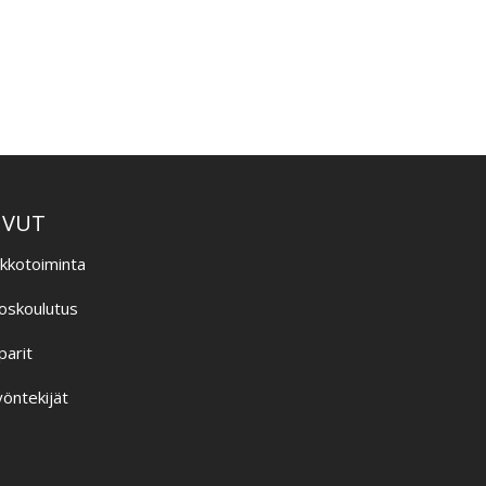
–
IVUT
ikkotoiminta
oskoulutus
parit
öntekijät