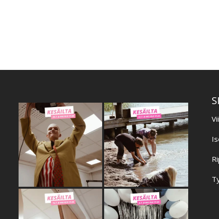
S
Vi
Is
Ri
Ty