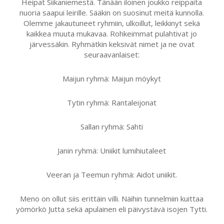
Heipat Siikaniemestä. Tänään iloinen joukko reippaita
nuoria saapui leirille. Sääkin on suosinut meitä kunnolla.
Olemme jakautuneet ryhmiin, ulkoillut, leikkinyt sekä
kaikkea muuta mukavaa. Rohkeimmat pulahtivat jo
järvessäkin. Ryhmätkin keksivät nimet ja ne ovat
seuraavanlaiset:
Maijun ryhmä: Maijun möykyt
Tytin ryhmä: Rantaleijonat
Sallan ryhmä: Sahti
Janin ryhmä: Uniikit lumihiutaleet
Veeran ja Teemun ryhmä: Aidot uniikit.
Meno on ollut siis erittäin villi. Näihin tunnelmiin kuittaa
yömörkö Jutta sekä apulainen eli päivystävä isojen Tytti.