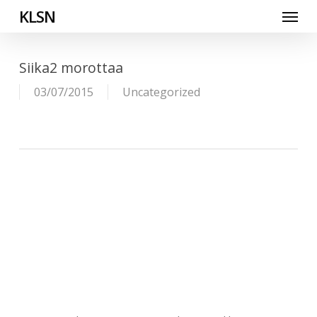
Skip
Menu
KLSN
to
main
content
Siika2 morottaa
03/07/2015
Uncategorized