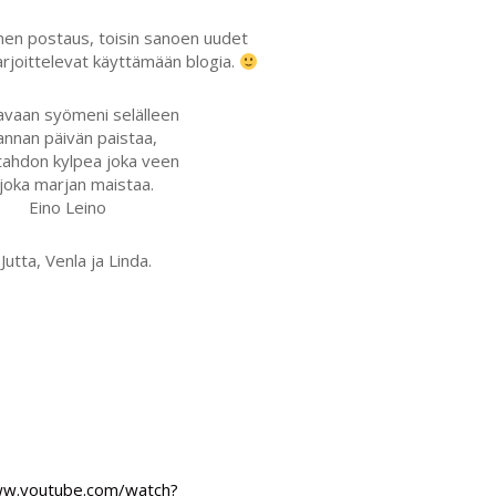
en postaus, toisin sanoen uudet
rjoittelevat käyttämään blogia.
avaan syömeni selälleen
annan päivän paistaa,
tahdon kylpea joka veen
 joka marjan maistaa.
Eino Leino
 Jutta, Venla ja Linda.
ww.youtube.com/watch?