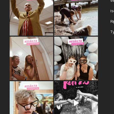
Vi
Is
Ri
Ty