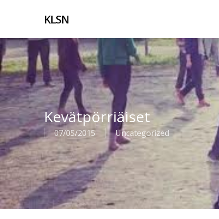
Skip
to
KLSN
main
content
Kevätpörriäiset
07/05/2015
Uncategorized