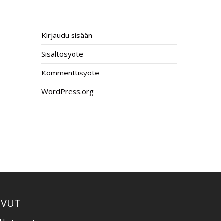
META
Kirjaudu sisään
Sisältösyöte
Kommenttisyöte
WordPress.org
–
IVUT