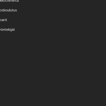
ikkotoiminta
oskoulutus
parit
öntekijät