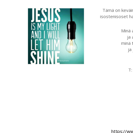
Tämä on keväin
isostenisoset ha
Minä 
ja 
minä 
ja
T:
https://w