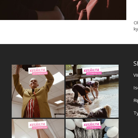
Ol
ky
S
Vi
Is
Ri
Ty