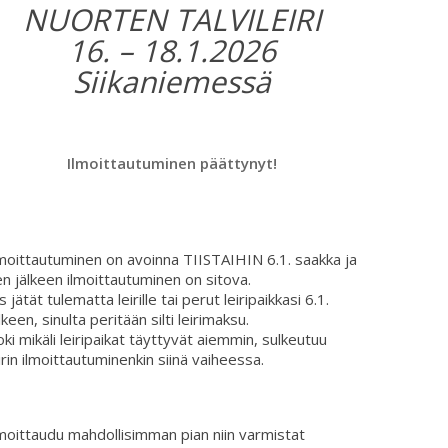
NUORTEN TALVILEIRI
16. – 18.1.2026
Siikaniemessä
Ilmoittautuminen päättynyt!
moittautuminen on avoinna TIISTAIHIN 6.1. saakka ja
n jälkeen ilmoittautuminen on sitova.
s jätät tulematta leirille tai perut leiripaikkasi 6.1.
lkeen, sinulta peritään silti leirimaksu.
ki mikäli leiripaikat täyttyvät aiemmin, sulkeutuu
irin ilmoittautuminenkin siinä vaiheessa.
moittaudu mahdollisimman pian niin varmistat