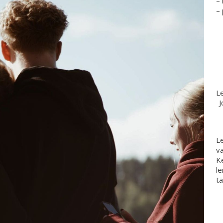
– 
– 
Le
J
Le
va
Ke
le
tä