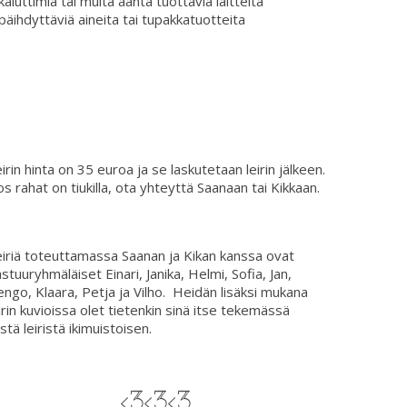
kaiuttimia tai muita ääntä tuottavia laitteita
päihdyttäviä aineita tai tupakkatuotteita
irin hinta on 35 euroa ja se laskutetaan leirin jälkeen.
os rahat on tiukilla, ota yhteyttä Saanaan tai Kikkaan.
iriä toteuttamassa Saanan ja Kikan kanssa ovat
stuuryhmäläiset Einari, Janika, Helmi, Sofia, Jan,
ngo, Klaara, Petja ja Vilho. Heidän lisäksi mukana
irin kuvioissa olet tietenkin sinä itse tekemässä
stä leiristä ikimuistoisen.
<3<3<3