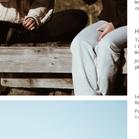
le
ni
H
Tä
/
i
Jo
j
Le
Ri
P
14