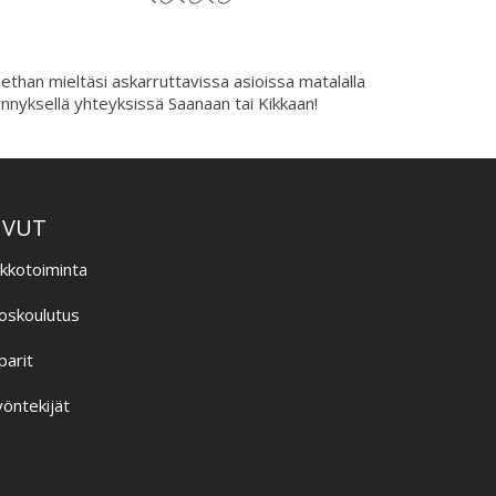
ethan mieltäsi askarruttavissa asioissa matalalla
nnyksellä yhteyksissä Saanaan tai Kikkaan!
IVUT
ikkotoiminta
oskoulutus
parit
öntekijät