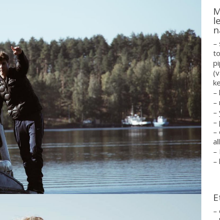
M
l
n
– 
to
pi
(
ke
– 
– 
–
– 
– 
al
–
– 
E
–