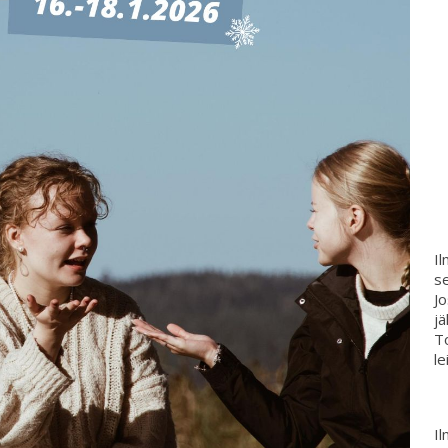
Il
se
Jo
jä
To
le
Il