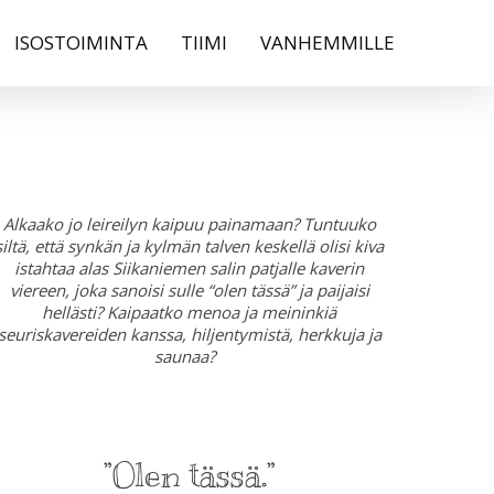
ISOSTOIMINTA
TIIMI
VANHEMMILLE
Alkaako jo leireilyn kaipuu painamaan? Tuntuuko
siltä, että synkän ja kylmän talven keskellä olisi kiva
istahtaa alas Siikaniemen salin patjalle kaverin
viereen, joka sanoisi
sulle
“olen tässä” ja paijaisi
hellästi? Kaipaatko menoa ja meininkiä
seuriskavereiden
kanssa, hiljentymistä, herkkuja ja
saunaa?
”Olen tässä.”