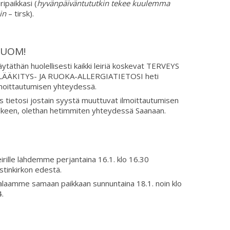
iripaikkasi (
hyvänpäiväntututkin tekee kuulemma
in
– tirsk).
UOM!
ytäthän huolellisesti kaikki leiriä koskevat TERVEYS
 LÄÄKITYS- JA RUOKA-ALLERGIATIETOSI heti
lmoittautumisen yhteydessä.
s tietosi jostain syystä muuttuvat ilmoittautumisen
älkeen, olethan hetimmiten yhteydessä Saanaan.
irille lähdemme perjantaina 16.1. klo 16.30
stinkirkon edestä.
alaamme samaan paikkaan sunnuntaina 18.1. noin klo
.