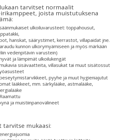
ukaan tarvitset normaalit
eirikamppeet, joista muistutuksena
ämä:
säänmukaiset ulkoiluvarusteet: toppahousut,
ppatakki,
pot, hanskat, säärystimet, kerrastot, villapaidat jne.
varaudu kunnon ulkorymyämiseen ja myös märkään
liin vedenpitävin varustein)
hyvät ja lämpimät ulkoilukengät
mukavia sisävaatteita, villasukat tai muut sisätossut
 yöasusteet
peseytymistarvikkeet, pyyhe ja muut hygieniajutut
omat lääkkeet, mm. särkylääke, astmalääke,
lergialääke
 Raamattu
kynä ja muistiinpanovälineet
t tarvitse mukaasi:
 energiajuomia