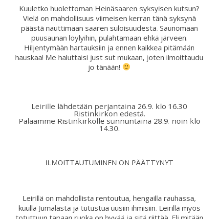
Kuuletko huolettoman Heinäsaaren syksyisen kutsun?
Vielä on mahdollisuus viimeisen kerran tänä syksynä
päästä nauttimaan saaren suloisuudesta. Saunomaan
puusaunan löylyihin, pulahtamaan ehkä järveen.
Hiljentymään hartauksiin ja ennen kaikkea pitämään
hauskaa! Me haluttaisi just sut mukaan, joten ilmoittaudu
jo tänään!
Leirille lähdetään perjantaina 26.9. klo 16.30
Ristinkirkon edestä.
Palaamme Ristinkirkolle sunnuntaina 28.9. noin klo
14.30.
ILMOITTAUTUMINEN ON PÄÄTTYNYT
Leirillä on mahdollista rentoutua, hengailla rauhassa,
kuulla Jumalasta ja tutustua uusiin ihmisiin. Leirillä myös
totuttuun tapaan ruoka on hyvää ja sitä riittää. Eli mitään