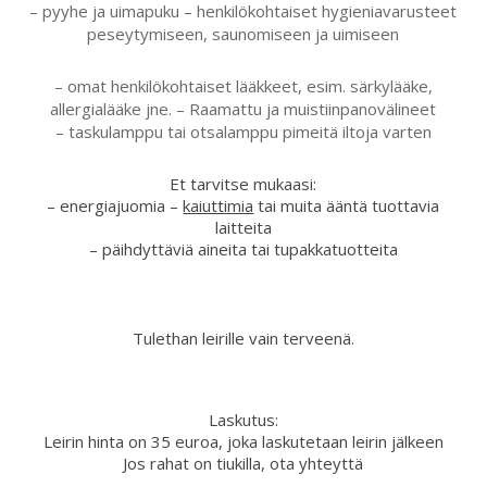
– pyyhe ja uimapuku – henkilökohtaiset hygieniavarusteet
peseytymiseen, saunomiseen ja uimiseen
– omat henkilökohtaiset lääkkeet, esim. särkylääke,
allergialääke jne. – Raamattu ja muistiinpanovälineet
– taskulamppu tai otsalamppu pimeitä iltoja varten
Et tarvitse mukaasi:
– energiajuomia –
kaiuttimia
tai muita ääntä tuottavia
laitteita
– päihdyttäviä aineita tai tupakkatuotteita
Tulethan leirille vain terveenä.
Laskutus:
Leirin hinta on 35 euroa, joka laskutetaan leirin jälkeen
Jos rahat on tiukilla, ota yhteyttä