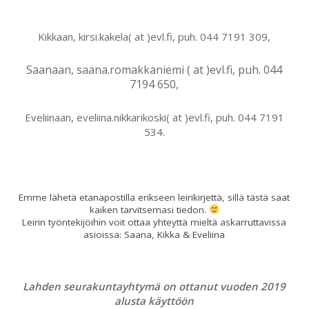
Kikkaan, kirsi.kakela( at )evl.fi, puh. 044 7191 309,
Saanaan, saana.romakkaniemi ( at )evl.fi, puh. 044
7194 650,
Eveliinaan, eveliina.nikkarikoski( at )evl.fi, puh. 044 7191
534.
Emme lähetä etanapostilla erikseen leirikirjettä, sillä tästä saat
kaiken tarvitsemasi tiedon.
Leirin työntekijöihin voit ottaa yhteyttä mieltä askarruttavissa
asioissa: Saana, Kikka & Eveliina
Lahden seurakuntayhtymä on ottanut vuoden 2019
alusta käyttöön