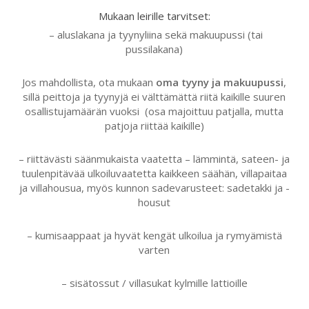
Mukaan leirille tarvitset:
– aluslakana ja tyynyliina sekä makuupussi (tai
pussilakana)
Jos mahdollista, ota mukaan
oma tyyny ja makuupussi
,
sillä peittoja ja tyynyjä ei välttämättä riitä kaikille suuren
osallistujamäärän vuoksi (osa majoittuu patjalla, mutta
patjoja riittää kaikille)
– riittävästi säänmukaista vaatetta – lämmintä, sateen- ja
tuulenpitävää ulkoiluvaatetta kaikkeen säähän, villapaitaa
ja villahousua, myös kunnon sadevarusteet: sadetakki ja -
housut
– kumisaappaat ja hyvät kengät ulkoilua ja rymyämistä
varten
– sisätossut / villasukat kylmille lattioille