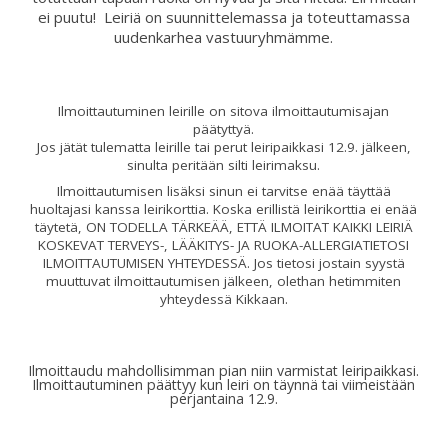
ei puutu! Leiriä on suunnittelemassa ja toteuttamassa
uudenkarhea vastuuryhmämme.
Ilmoittautuminen leirille on sitova ilmoittautumisajan
päätyttyä.
Jos jätät tulematta leirille tai perut leiripaikkasi 12.9. jälkeen,
sinulta peritään silti leirimaksu.
Ilmoittautumisen lisäksi sinun ei tarvitse enää täyttää
huoltajasi kanssa leirikorttia. Koska erillistä leirikorttia ei enää
täytetä, ON TODELLA TÄRKEÄÄ, ETTÄ ILMOITAT KAIKKI LEIRIÄ
KOSKEVAT TERVEYS-, LÄÄKITYS- JA RUOKA-ALLERGIATIETOSI
ILMOITTAUTUMISEN YHTEYDESSÄ. Jos tietosi jostain syystä
muuttuvat ilmoittautumisen jälkeen, olethan hetimmiten
yhteydessä Kikkaan.
Ilmoittaudu mahdollisimman pian niin varmistat leiripaikkasi.
Ilmoittautuminen päättyy kun leiri on täynnä tai viimeistään
perjantaina 12.9.