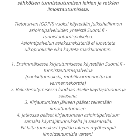
sähköisen tunnistautumisen leirien ja retkien
ilmoittautumisissa.
Tietoturvan (GDPR) vuoksi käytetään julkishallinnon
asiointipalveluiden yhteistä Suomi.fi -
tunnistautumispalvelua.
Asiointipalvelun asiakasrekisteriä ei luovuteta
ulkopuolisille eikä käytetä markkinointiin.
1. Ensimmäisessä kirjautumisessa käytetään Suomi.fi -
tunnistautumispalvelua
(pankkitunnuksia, mobiilivarmennetta tai
varmennekorttia).
2. Rekisteröitymisessä luodaan itselle käyttäjätunnus ja
salasana.
3. Kirjautumisen jälkeen pääset tekemään
ilmoittautumisen.
4. Jatkossa pääset kirjautumaan asiointipalveluun
samalla käyttäjätunnuksella ja salasanalla.
Eli laita tunnukset hyvään talteen myöhempiä
ilmoittautumisia varten!